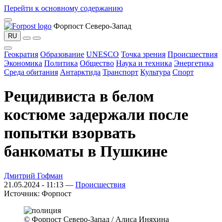
Перейти к основному содержанию
Форпост Северо-Запад
RU
Геократия
Образование
UNESCO
Точка зрения
Происшествия
Экономика
Политика
Общество
Наука и техника
Энергетика
Среда обитания
Антарктида
Транспорт
Культура
Спорт
Рецидивиста в белом
костюме задержали после
попытки взорвать
банкоматы в Пушкине
Дмитрий Гофман
21.05.2024 - 11:13 —
Происшествия
Источник:
Форпост
© Форпост Северо-Запад / Алиса Иняхина