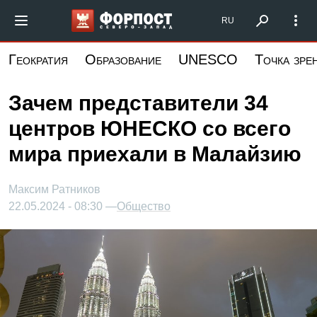
Перейти
Форпост Северо-Запад
RU
к
основному
Геократия
Образование
UNESCO
Точка зре
содержанию
Зачем представители 34
центров ЮНЕСКО со всего
мира приехали в Малайзию
Максим Ратников
22.05.2024 - 08:30 —
Общество