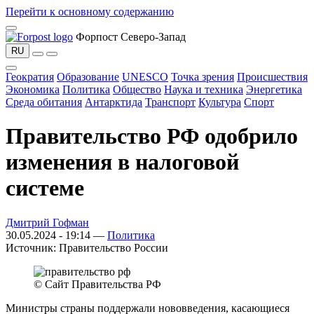
Перейти к основному содержанию
Форпост Северо-Запад
RU
Геократия
Образование
UNESCO
Точка зрения
Происшествия
Экономика
Политика
Общество
Наука и техника
Энергетика
Среда обитания
Антарктида
Транспорт
Культура
Спорт
Правительство РФ одобрило
изменения в налоговой
системе
Дмитрий Гофман
30.05.2024 - 19:14 —
Политика
Источник:
Правительство России
© Сайт Правительства РФ
Министры страны поддержали нововведения, касающиеся