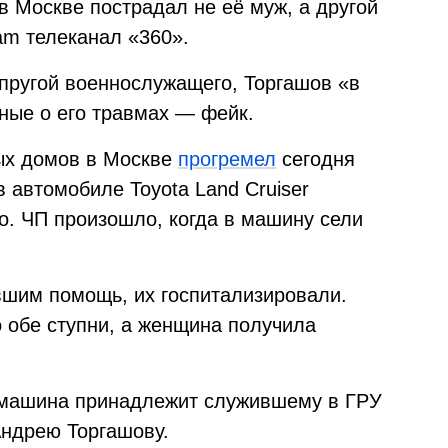
в Москве пострадал не её муж, а другой
am телеканал «360».
пругой военнослужащего, Торгашов «в
ные о его травмах — фейк.
ых домов в Москве
прогремел
сегодня
в автомобиле Toyota Land Cruiser
о. ЧП произошло, когда в машину сели
вшим помощь, их госпитализировали.
 обе ступни, а женщина получила
о машина принадлежит служившему в ГРУ
ндрею Торгашову.