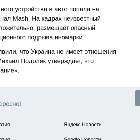
вного устройства в авто попала на
анал Mash. На кадрах неизвестный
оложительно, размещает опасный
ционного подрыва иномарки.
вили, что Украина не имеет отношения
Михаил Подоляк утверждает, что
ание».
ересно!
атия
Яндекс Новости
атия
Google Новости