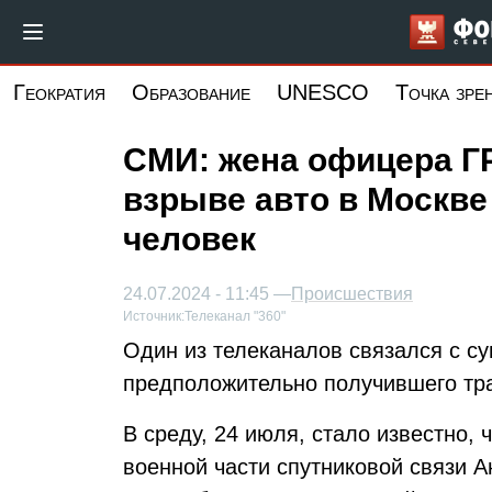
Перейти
к
основному
Геократия
Образование
UNESCO
Точка зре
содержанию
СМИ: жена офицера ГР
взрыве авто в Москве
человек
24.07.2024 - 11:45 —
Происшествия
Источник:
Телеканал "360"
Один из телеканалов связался с с
предположительно получившего тр
В среду, 24 июля, стало известно,
военной части спутниковой связи 