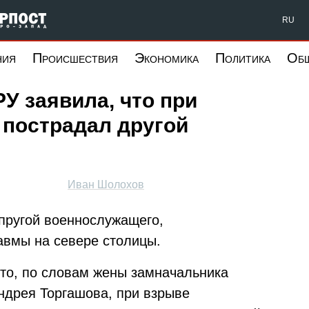
Форпост Северо-Запад
RU
ния
Происшествия
Экономика
Политика
Об
У заявила, что при
 пострадал другой
Иван Шолохов
упругой военнослужащего,
авмы на севере столицы.
 что, по словам жены замначальника
Андрея Торгашова, при взрыве