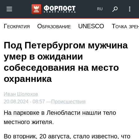
Перейти
Форпост Северо-Запад
RU
к
основному
Геократия
Образование
UNESCO
Точка зре
содержанию
Под Петербургом мужчина
умер в ожидании
собеседования на место
охранника
Иван Шолохов
20.08.2024 - 08:57 —
Происшествия
На парковке в Ленобласти нашли тело
местного жителя.
Во вторник, 20 августа, стало известно, что