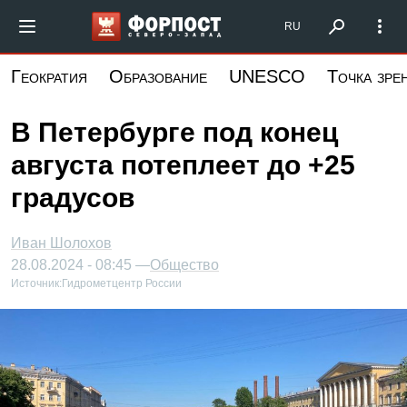
Перейти
Форпост Северо-Запад
RU
к
основному
Геократия
Образование
UNESCO
Точка зре
содержанию
В Петербурге под конец
августа потеплеет до +25
градусов
Иван Шолохов
28.08.2024 - 08:45 —
Общество
Источник:
Гидрометцентр России