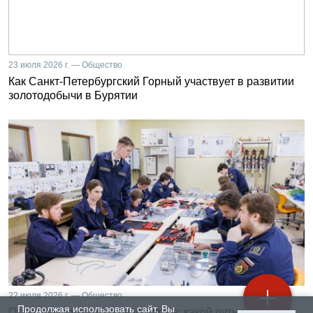
23 июля 2026 г. — Общество
Как Санкт-Петербургский Горный участвует в развитии
золотодобычи в Бурятии
22 июля 2026 г. — Общество
Продолжая использовать сайт, Вы
От лаборатории до предприятия: какой путь проходят