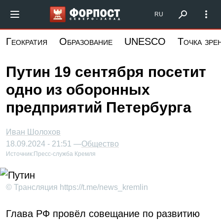
Перейти
Форпост Северо-Запад
RU
к
основному
Геократия
Образование
UNESCO
Точка зре
содержанию
Путин 19 сентября посетит
одно из оборонных
предприятий Петербурга
Иван Шолохов
18.09.2024 - 21:51 —
Общество
Источник:
Пресс-служба Кремля
© Трансляция https://t.me/news_kremlin
Глава РФ провёл совещание по развитию