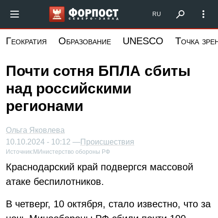
Перейти
Форпост Северо-Запад
RU
к
основному
Геократия
Образование
UNESCO
Точка зре
содержанию
Почти сотня БПЛА сбиты
над российскими
регионами
Ольга Яковлева
10.10.2024 - 10:12 —
Происшествия
Источник:
МИнистерство обороны РФ
Краснодарский край подвергся массовой
атаке беспилотников.
В четверг, 10 октября, стало известно, что за