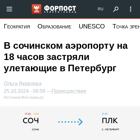
Перейти
Форпост Северо-Запад
RU
к
основному
Геократия
Образование
UNESCO
Точка зре
содержанию
В сочинском аэропорту на
18 часов застряли
улетающие в Петербург
Ольга Яковлева
25.10.2024 - 09:59 —
Происшествия
Источник:
Фонтанка.ру