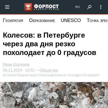
Перейти
Форпост Северо-Запад
RU
к
основному
Геократия
Образование
UNESCO
Точка зре
содержанию
Колесов: в Петербурге
через два дня резко
похолодает до 0 градусов
Иван Шолохов
08.11.2024 - 10:51 —
Общество
Источник:
Telegram-канал "Александр Колесов. О погоде в Петербурге"