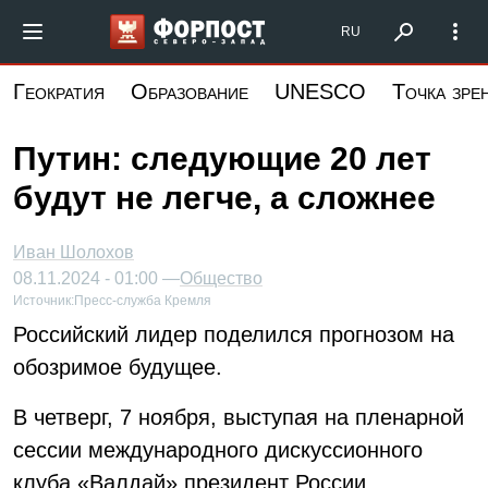
Перейти
Форпост Северо-Запад
RU
к
основному
Геократия
Образование
UNESCO
Точка зре
содержанию
Путин: следующие 20 лет
будут не легче, а сложнее
Иван Шолохов
08.11.2024 - 01:00 —
Общество
Источник:
Пресс-служба Кремля
Российский лидер поделился прогнозом на
обозримое будущее.
В четверг, 7 ноября, выступая на пленарной
сессии международного дискуссионного
клуба «Валдай» президент России