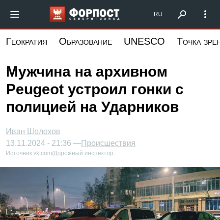
Перейти
Форпост Северо-Запад
RU
к
основному
Геократия
Образование
UNESCO
Точка зре
содержанию
Мужчина на архивном
Peugeot устроил гонки с
полицией на Ударников
Иван Шолохов
13.11.2024 - 21:36 —
Происшествия
Источник:
vk.com/Дорожный инспектор.