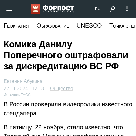
Перейти
Форпост Северо-Запад
RU
к
основному
Геократия
Образование
UNESCO
Точка зре
содержанию
Комика Данилу
Поперечного оштрафовали
за дискредитацию ВС РФ
Евгения Абукина
22.11.2024 - 12:13 —
Общество
Источник:
ТАСС
В России проверили видеоролики известного
стендапера.
В пятницу, 22 ноября, стало известно, что