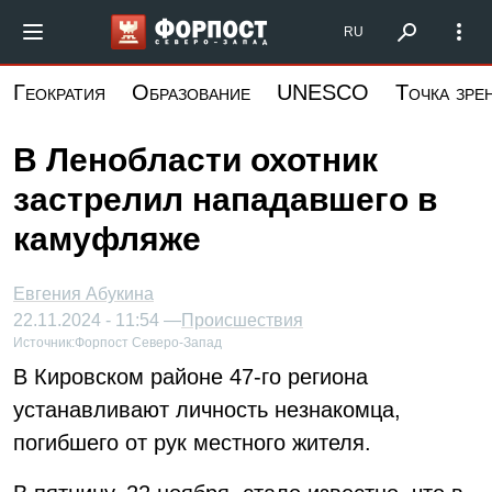
Перейти
Форпост Северо-Запад
RU
к
основному
Геократия
Образование
UNESCO
Точка зре
содержанию
В Ленобласти охотник
застрелил нападавшего в
камуфляже
Евгения Абукина
22.11.2024 - 11:54 —
Происшествия
Источник:
Форпост Северо-Запад
В Кировском районе 47-го региона
устанавливают личность незнакомца,
погибшего от рук местного жителя.