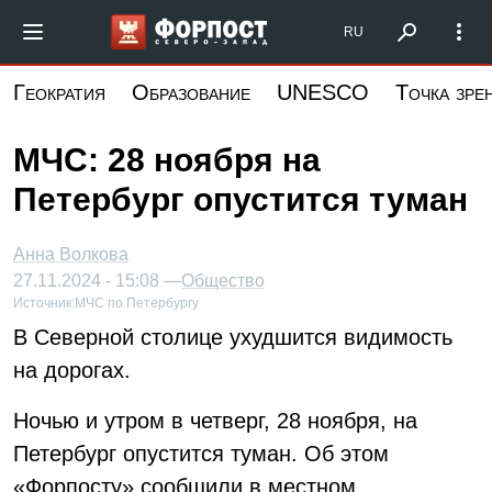
Перейти
Форпост Северо-Запад
RU
к
основному
Геократия
Образование
UNESCO
Точка зре
содержанию
МЧС: 28 ноября на
Петербург опустится туман
Анна Волкова
27.11.2024 - 15:08 —
Общество
Источник:
МЧС по Петербургу
В Северной столице ухудшится видимость
на дорогах.
Ночью и утром в четверг, 28 ноября, на
Петербург опустится туман. Об этом
«Форпосту» сообщили в местном