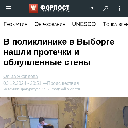
Перейти
Форпост Северо-Запад
RU
к
основному
Геократия
Образование
UNESCO
Точка зре
содержанию
В поликлинике в Выборге
нашли протечки и
облупленные стены
Ольга Яковлева
03.12.2024 - 20:51 —
Происшествия
Источник:
Прокуратура Ленинградской области