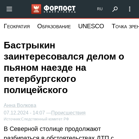
Перейти
Форпост Северо-Запад
RU
к
основному
Геократия
Образование
UNESCO
Точка зре
содержанию
Бастрыкин
заинтересовался делом о
пьяном наезде на
петербургского
полицейского
Анна Волкова
07.12.2024 - 14:07 —
Происшествия
Источник:
Следственный комитет РФ
В Северной столице продолжают
разбираться в обстоятельствах ДТП с