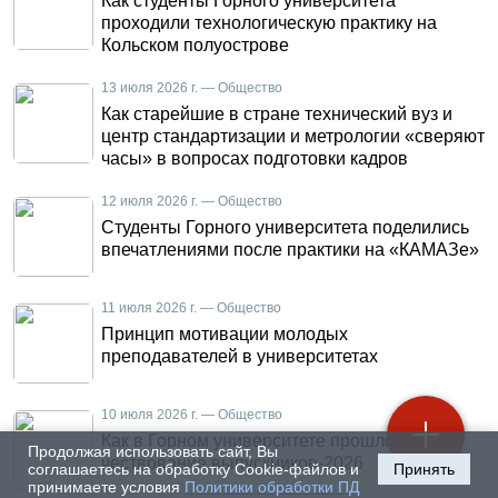
Как студенты Горного университета
проходили технологическую практику на
Кольском полуострове
13 июля 2026 г. — Общество
Как старейшие в стране технический вуз и
центр стандартизации и метрологии «сверяют
часы» в вопросах подготовки кадров
12 июля 2026 г. — Общество
Студенты Горного университета поделились
впечатлениями после практики на «КАМАЗе»
11 июля 2026 г. — Общество
Принцип мотивации молодых
преподавателей в университетах
10 июля 2026 г. — Общество
Как в Горном университете прошло
Продолжая использовать сайт, Вы
чествование выпускников-2026
соглашаетесь на обработку Cookie-файлов и
Принять
принимаете условия
Политики обработки ПД