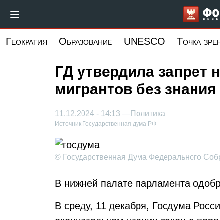
Перейти
к
основному
Геократия
Образование
UNESCO
Точка зре
содержанию
ГД утвердила запрет 
мигрантов без знания
11.12.2024 - 14:13 —
Политика
Источник:
Государственная дума РФ
© Государственная Дума Федерального Соб
В нижней палате парламента одобр
В среду, 11 декабря, Госдума Росс