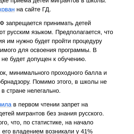
дке приёма детей мигрантов в школы.
кован
на сайте ГД.
РФ запрещается принимать детей
ют русским языком. Предполагается, что
ия им нужно будет пройти процедуру
димого для освоения программы. В
 не будет допущен к обучению.
ок, минимального проходного балла и
брнадзору. Помимо этого, в школы не
 в стране нелегально.
рила
в первом чтении запрет на
етей мигрантов без знания русского.
о, что, по статистике, на начало
с его владением возникали у 41%