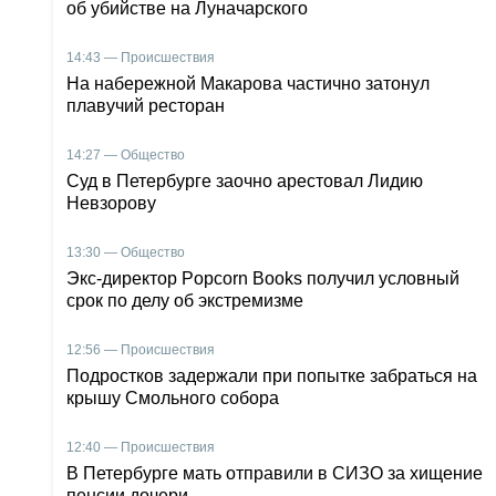
об убийстве на Луначарского
14:43 — Происшествия
На набережной Макарова частично затонул
плавучий ресторан
14:27 — Общество
Суд в Петербурге заочно арестовал Лидию
Невзорову
13:30 — Общество
Экс-директор Popcorn Books получил условный
срок по делу об экстремизме
12:56 — Происшествия
Подростков задержали при попытке забраться на
крышу Смольного собора
12:40 — Происшествия
В Петербурге мать отправили в СИЗО за хищение
пенсии дочери