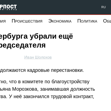
Форпост Северо-Запад
RU
ния
Происшествия
Экономика
Политика
Об
ербурга убрали ещё
председателя
Иван Шолохов
одолжаются кадровые перестановки.
тно, что в комитете по благоустройству
тьяна Морозкова, занимавшая должность
а. У неё закончился трудовой контракт,