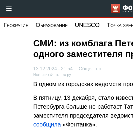
Перейти
к
основному
Геократия
Образование
UNESCO
Точка зре
содержанию
СМИ: из комблага Пет
одного заместителя 
13.12.2024 - 21:54 —
Общество
Источник:
Фонтанка.ру
В одном из городских ведомств пр
В пятницу, 13 декабря, стало извес
Петербурга больше не работает Та
заместителя председателя ведомств
сообщила
«Фонтанка».