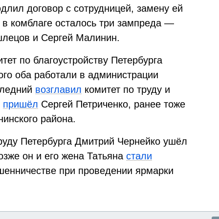
длил договор с сотрудницей, замену ей
 в комблаге осталось три зампреда —
шлецов и Сергей Малинин.
тет по благоустройству Петербурга
ого оба работали в администрации
следний
возглавил
комитет по труду и
о
пришёл
Сергей Петриченко, ранее тоже
инского района.
труду Петербурга Дмитрий Чернейко ушёл
Позже он и его жена Татьяна
стали
енничестве при проведении ярмарки