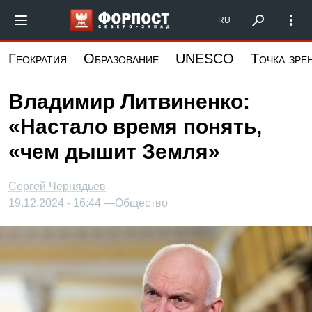
Перейти
Форпост Северо-Запад
RU
к
основному
Геократия
Образование
UNESCO
Точка зре
содержанию
Владимир Литвиненко:
«Настало время понять,
«чем дышит Земля»
Сергей Чернядьев
19.12.2024 - 16:44 —
Общество