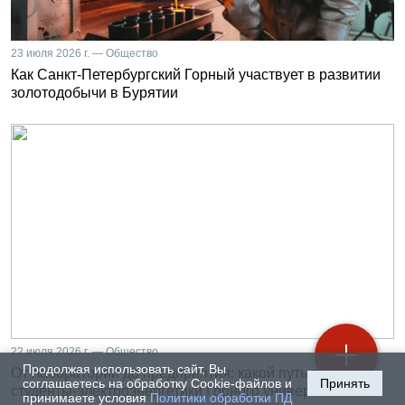
23 июля 2026 г. — Общество
Как Санкт-Петербургский Горный участвует в развитии
золотодобычи в Бурятии
22 июля 2026 г. — Общество
Продолжая использовать сайт, Вы
От лаборатории до предприятия: какой путь проходят
соглашаетесь на обработку Cookie-файлов и
Принять
студенты-электроэнергетики Горного университета
принимаете условия
Политики обработки ПД