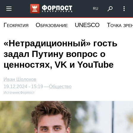
Перейти
Форпост Северо-Запад
RU
к
основному
Геократия
Образование
UNESCO
Точка зре
содержанию
«Нетрадиционный» гость
задал Путину вопрос о
ценностях, VK и YouTube
Иван Шолохов
19.12.2024 - 15:19 —
Общество
Источник:
Форпост