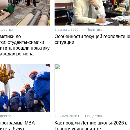
Общество
2 августа 2026 г. — Политика
сметики до
Особенности текущей геополитич
ки: студенты-химики
ситуации
итета прошли практику
заводах региона
бщество
28 июля 2026 г. — Общество
 программы MBA
Как прошли Летние школы-2026 в
итета будут
Горном университете