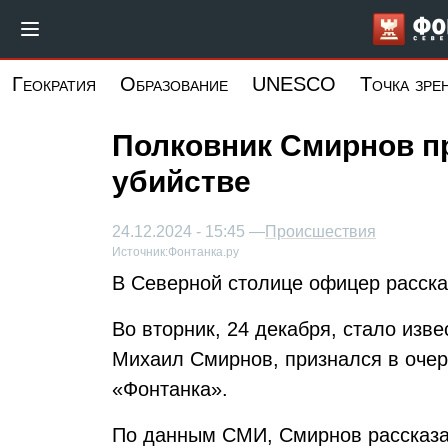
Перейти
к
основному
Геократия
Образование
UNESCO
Точка зре
содержанию
Полковник Смирнов п
убийстве
24.12.2024 - 15:45 —
Происшествия
Источник:
Фонтанка.ру
В Северной столице офицер рассказ
Во вторник, 24 декабря, стало изве
Михаил Смирнов, признался в очер
«Фонтанка».
По данным СМИ, Смирнов рассказал