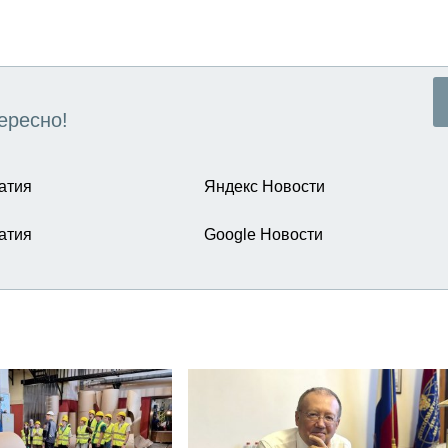
ересно!
атия
Яндекс Новости
атия
Google Новости