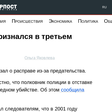
Форпост Северо-Запад
RU
ния
Происшествия
Экономика
Политика
Об
ризнался в третьем
Ольга Яковлева
ал о расправе из-за предательства.
стно, что полковник полиции в отставке
едном убийстве. Об этом
сообщила
 следователям, что в 2001 году