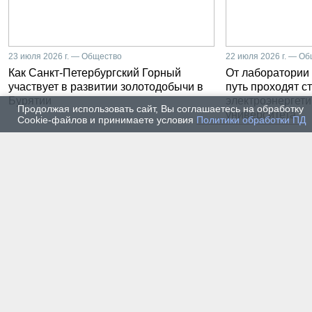
23 июля 2026 г. — Общество
22 июля 2026 г. — О
Как Санкт-Петербургский Горный
От лаборатории 
участвует в развитии золотодобычи в
путь проходят с
Бурятии
электроэнергети
Продолжая использовать сайт, Вы соглашаетесь на обработку
университета
Cookie-файлов и принимаете условия
Политики обработки ПД
20 июля 2026 г. — Общество
19 июля
Как проходят студенческие
Как с
практики на предприятии-
мысль
разработчике систем
ИИ. Р
промышленной
Санкт
автоматизации
Горно
16 июля 2026 г. — Экономика
16 июля
Производству бензина в
Геопо
России мешают не только
его к
украинские беспилотники
цивил
13 июля 2026 г. — Общество
12 июля