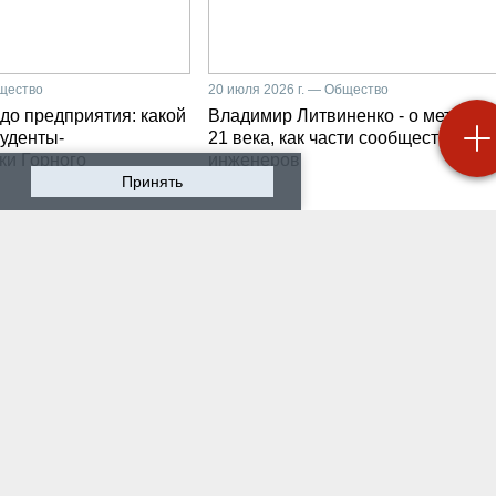
бщество
20 июля 2026 г. — Общество
до предприятия: какой
Владимир Литвиненко - о металлу
туденты-
21 века, как части сообщества гор
ки Горного
инженеров
Принять
 2026 г. — Общество
17 июля 2026 г. — Общество
охранить инженерную
В Горном университете
 в эпоху тотального
Петербурга выпустили
абочая методика
первых инженеров ново
-Петербургского
поколения
го
 2026 г. — Общество
14 июля 2026 г. — Общество
литический перелом:
Как студенты Горного
ультурно-
университета проходил
изационный срез
технологическую практи
на Кольском полуостро
 2026 г. — Общество
11 июля 2026 г. — Общество