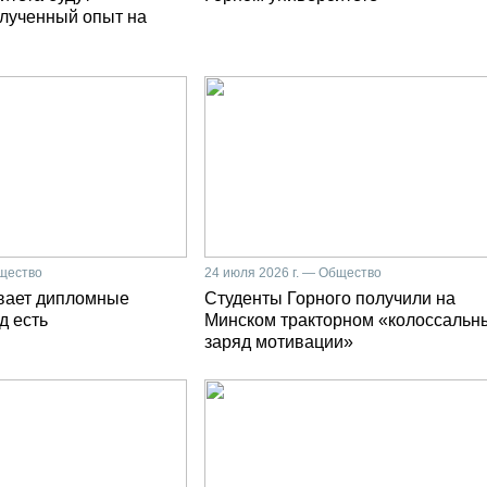
олученный опыт на
бщество
24 июля 2026 г. — Общество
вает дипломные
Студенты Горного получили на
д есть
Минском тракторном «колоссальн
заряд мотивации»