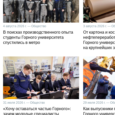
4 августа 2026 г. — Общество
3 августа 2026 г. — 
В поисках производственного опыта
От картона и ко
студенты Горного университета
нефтепереработ
спустились в метро
Горного универс
на крупнейших 
31 июля 2026 г. — Общество
29 июля 2026 г. — О
«Хочу оставаться частью Горного»:
Как выпускники
зачем молодые специалисты
Горного универс