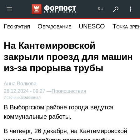
Перейти
Форпост Северо-Запад
RU
к
основному
Геократия
Образование
UNESCO
Точка зре
содержанию
На Кантемировской
закрыли проезд для машин
из-за прорыва трубы
Анна Волкова
26.12.2024 - 09:27 —
Происшествия
Источник:
Водоканал
В Выборгском районе города ведутся
коммунальные работы.
В четверг, 26 декабря, на Кантемировской