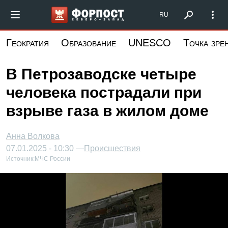
Перейти
Форпост Северо-Запад
RU
к
основному
Геократия
Образование
UNESCO
Точка зре
содержанию
В Петрозаводске четыре
человека пострадали при
взрыве газа в жилом доме
Анна Волкова
07.01.2025 - 10:30 —
Происшествия
Источник:
МЧС России