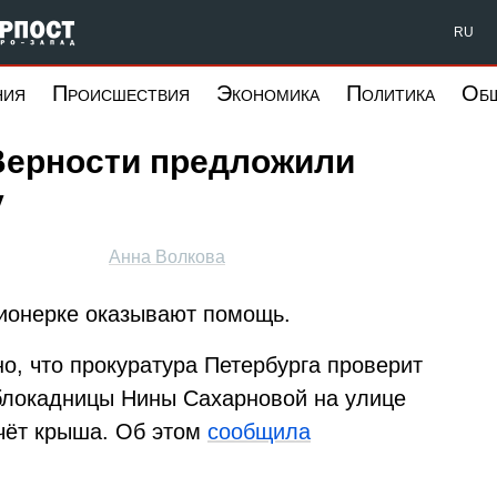
Форпост Северо-Запад
RU
ния
Происшествия
Экономика
Политика
Об
Верности предложили
у
Анна Волкова
ионерке оказывают помощь.
но, что прокуратура Петербурга проверит
 блокадницы Нины Сахарновой на улице
ечёт крыша. Об этом
сообщила