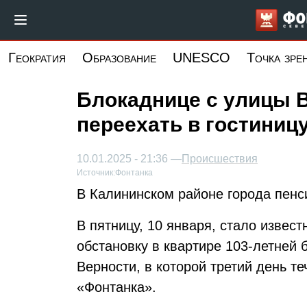
Перейти
к
основному
Геократия
Образование
UNESCO
Точка зре
содержанию
Блокаднице с улицы 
переехать в гостиниц
10.01.2025 - 21:36 —
Происшествия
Источник:
Фонтанка
В Калининском районе города пенс
В пятницу, 10 января, стало извест
обстановку в квартире 103-летней
Верности, в которой третий день т
«Фонтанка».