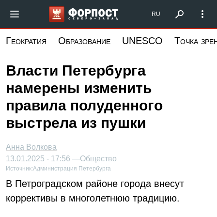
Перейти
Форпост Северо-Запад
RU
к
основному
Геократия
Образование
UNESCO
Точка зре
содержанию
Власти Петербурга
намерены изменить
правила полуденного
выстрела из пушки
Анна Волкова
13.01.2025 - 17:56 —
Общество
Источник:
Администрация Петербурга
В Петроградском районе города внесут
коррективы в многолетнюю традицию.