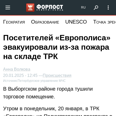
Перейти
Форпост Северо-Запад
RU
к
основному
Геократия
Образование
UNESCO
Точка зре
содержанию
Посетителей «Европолиса»
эвакуировали из-за пожара
на складе ТРК
Анна Волкова
20.01.2025 - 12:45 —
Происшествия
Источник:
Петербургское управление МЧС
В Выборгском районе города тушили
торговое помещение.
Утром в понедельник, 20 января, в ТРК