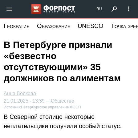
Перейти
Форпост Северо-Запад
RU
к
основному
Геократия
Образование
UNESCO
Точка зре
содержанию
В Петербурге признали
«безвестно
отсутствующими» 35
должников по алиментам
Анна Волкова
21.01.2025 - 13:39 —
Общество
Источник:
Петербургское управление ФССП
В Северной столице некоторые
неплательщики получили особый статус.