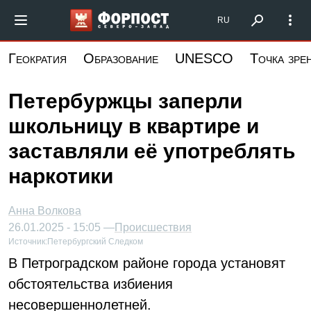
Перейти
Форпост Северо-Запад
RU
к
основному
Геократия
Образование
UNESCO
Точка зре
содержанию
Петербуржцы заперли
школьницу в квартире и
заставляли её употреблять
наркотики
Анна Волкова
26.01.2025 - 15:05 —
Происшествия
Источник:
Петербургский Следком
В Петроградском районе города установят
обстоятельства избиения
несовершеннолетней.