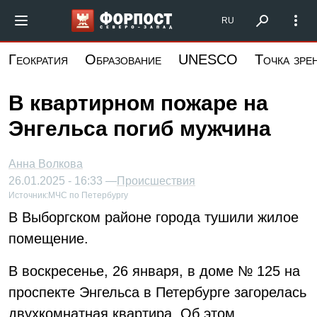
Перейти
Форпост Северо-Запад
RU
к
основному
Геократия
Образование
UNESCO
Точка зре
содержанию
В квартирном пожаре на
Энгельса погиб мужчина
Анна Волкова
26.01.2025 - 16:33 —
Происшествия
Источник:
МЧС по Петербургу
В Выборгском районе города тушили жилое
помещение.
В воскресенье, 26 января, в доме № 125 на
проспекте Энгельса в Петербурге загорелась
двухкомнатная квартира. Об этом