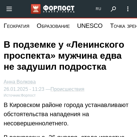
Перейти
Форпост Северо-Запад
RU
к
основному
Геократия
Образование
UNESCO
Точка зре
содержанию
В подземке у «Ленинского
проспекта» мужчина едва
не задушил подростка
Анна Волкова
26.01.2025 - 11:23 —
Происшествия
Источник:
Форпост
В Кировском районе города устанавливают
обстоятельства нападения на
несовершеннолетнего.