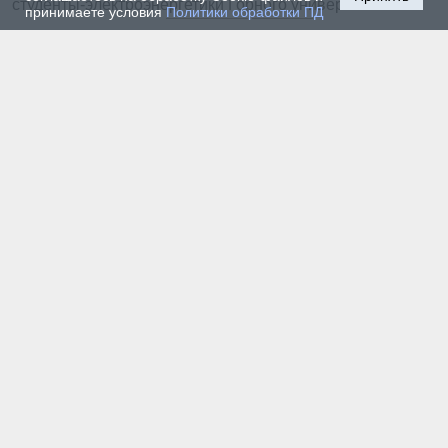
студенты-электроэнергетики Горного университета
принимаете условия
Политики обработки ПД
20 июля 2026 г. — Общество
Владимир Литвиненко - о металлургах 21
века, как части сообщества горных
инженеров
20 июля 2026 г. — Общество
Как проходят студенческие практики на
предприятии-разработчике систем
промышленной автоматизации
19 июля 2026 г. — Общество
Как сохранить инженерную мысль в эпоху
тотального ИИ. Рабочая методика Санкт-
Петербургского Горного
17 июля 2026 г. — Общество
В Горном университете Петербурга
выпустили первых инженеров нового
поколения