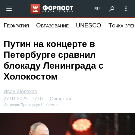
Перейти
Форпост Северо-Запад
RU
к
основному
Геократия
Образование
UNESCO
Точка зре
содержанию
Путин на концерте в
Петербурге сравнил
блокаду Ленинграда с
Холокостом
Иван Шолохов
27.01.2025 - 17:07 —
Общество
Источник:
Пресс-служба Кремля