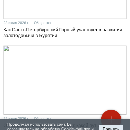
23 июля 2026 г. — Общество
Как Санкт-Петербургский Горный участвует в развитии
золотодобычи в Бурятии
22 июля 2026 г. — Общество
Продолжая использовать сайт, Вы
От лаборатории до предприятия: какой путь проходят
соглашаетесь на обработку Cookie-файлов и
Принять