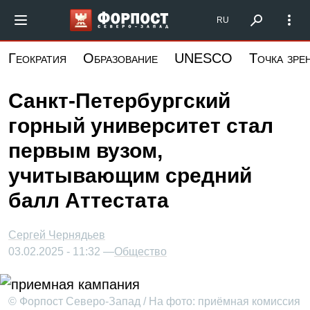
Перейти
Форпост Северо-Запад
RU
к
основному
Геократия
Образование
UNESCO
Точка зре
содержанию
Санкт-Петербургский
горный университет стал
первым вузом,
учитывающим средний
балл Аттестата
Сергей Чернядьев
03.02.2025 - 11:32 —
Общество
© Форпост Северо-Запад / На фото: приёмная комиссия