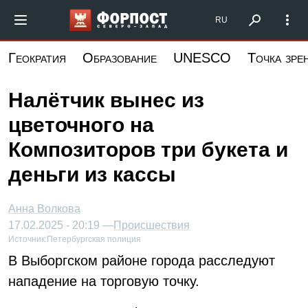
Перейти
Форпост Северо-Запад
RU
к
основному
Геократия
Образование
UNESCO
Точка зре
содержанию
Налётчик вынес из
цветочного на
Композиторов три букета и
деньги из кассы
Анна Волкова
17.02.2025 - 20:19 —
Происшествия
Источник:
Петербургская полиция
В Выборгском районе города расследуют
нападение на торговую точку.