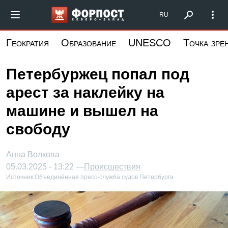
Перейти
Форпост Северо-Запад
RU
к
основному
Геократия
Образование
UNESCO
Точка зре
содержанию
Петербуржец попал под
арест за наклейку на
машине и вышел на
свободу
Анна Волкова
05.03.2025 - 13:22 —
Происшествия
Источник:
Объединённая пресс-служба судов Петербурга