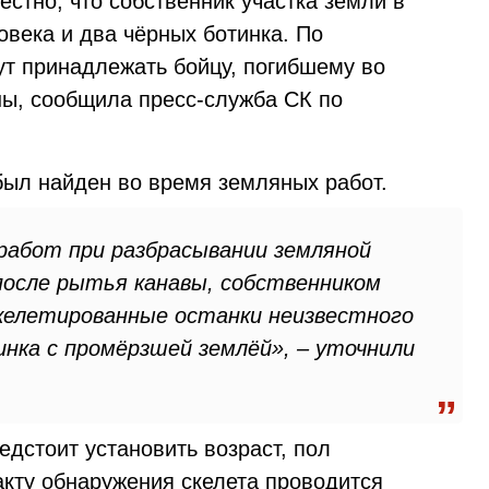
естно, что собственник участка земли в
овека и два чёрных ботинка. По
т принадлежать бойцу, погибшему во
ы, сообщила пресс-служба СК по
был найден во время земляных работ.
 работ при разбрасывании земляной
 после рытья канавы, собственником
келетированные останки неизвестного
инка с промёрзшей землёй», – уточнили
едстоит установить возраст, пол
акту обнаружения скелета проводится