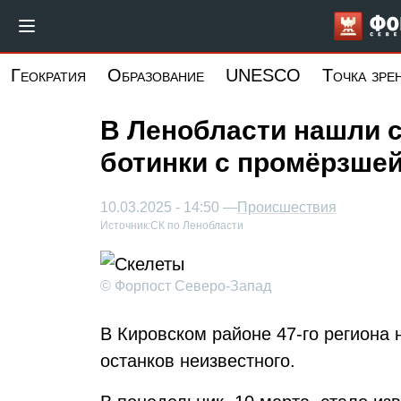
Перейти
к
основному
Геократия
Образование
UNESCO
Точка зре
содержанию
В Ленобласти нашли с
ботинки с промёрзше
10.03.2025 - 14:50 —
Происшествия
Источник:
СК по Ленобласти
© Форпост Северо-Запад
В Кировском районе 47-го региона
останков неизвестного.