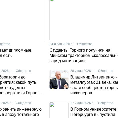
бщество
24 июля 2026 г. — Общество
вает дипломные
Студенты Горного получили на
д есть
Минском тракторном «колоссальн
заряд мотивации»
 2026 г. — Общество
20 июля 2026 г. — Общество
боратории до
Владимир Литвиненко -
риятия: какой путь
металлургах 21 века, ка
дят студенты-
части сообщества горн
роэнергетики Горного
инженеров
рситета
 2026 г. — Общество
17 июля 2026 г. — Общество
охранить инженерную
В Горном университете
 в эпоху тотального
Петербурга выпустили