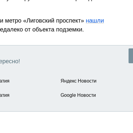
ии метро «Лиговский проспект»
нашли
недалеко от объекта подземки.
ересно!
атия
Яндекс Новости
атия
Google Новости