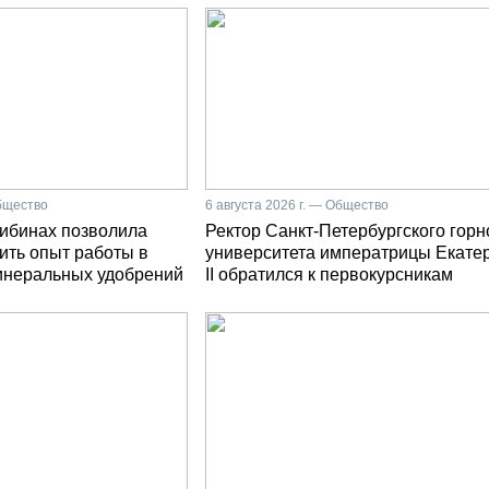
Общество
6 августа 2026 г. — Общество
Хибинах позволила
Ректор Санкт-Петербургского горн
ить опыт работы в
университета императрицы Екате
инеральных удобрений
II обратился к первокурсникам