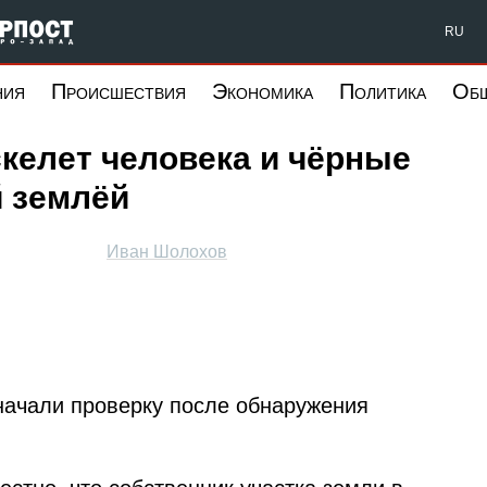
Форпост Северо-Запад
RU
ния
Происшествия
Экономика
Политика
Об
келет человека и чёрные
й землёй
Иван Шолохов
 начали проверку после обнаружения