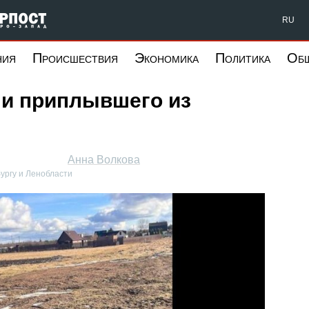
Форпост Северо-Запад
RU
ния
Происшествия
Экономика
Политика
Об
и приплывшего из
Анна Волкова
ургу и Ленобласти