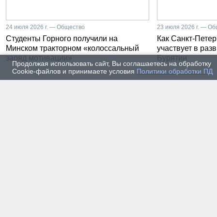
24 июля 2026 г. — Общество
23 июля 2026 г. — О
Студенты Горного получили на
Как Санкт-Петер
Минском тракторном «колоссальный
участвует в раз
заряд мотивации»
Бурятии
Продолжая использовать сайт, Вы соглашаетесь на обработку
Cookie-файлов и принимаете условия
Политики обработки ПД
20 июля 2026 г. — Общество
20 июля
Владимир Литвиненко - о
Как п
металлургах 21 века, как
практ
части сообщества горных
разра
инженеров
пром
автом
17 июля 2026 г. — Общество
16 июля
В Горном университете
Произ
Петербурга выпустили
Росси
первых инженеров нового
украи
поколения
14 июля 2026 г. — Общество
13 июля
Как студенты Горного
Как с