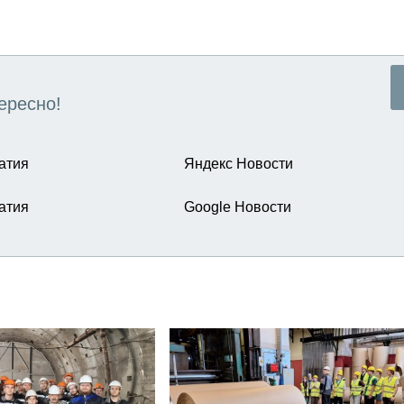
ересно!
атия
Яндекс Новости
атия
Google Новости