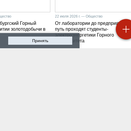
бщество
22 июля 2026 г. — Общество
бургский Горный
От лаборатории до предприятия: к
витии золотодобычи в
путь проходят студенты-
электроэнергетики Горного
Принять
университета
 2026 г. — Общество
19 июля 2026 г. — Общество
роходят студенческие
Как сохранить инженер
ики на предприятии-
мысль в эпоху тотально
ботчике систем
ИИ. Рабочая методика
ышленной
Санкт-Петербургского
атизации
Горного
 2026 г. — Экономика
16 июля 2026 г. — Общество
водству бензина в
Геополитический перел
и мешают не только
его культурно-
нские беспилотники
цивилизационный срез
 2026 г. — Общество
12 июля 2026 г. — Общество
тарейшие в стране
Студенты Горного