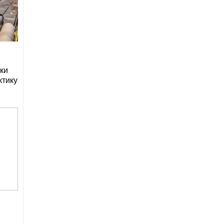
ки
ктику