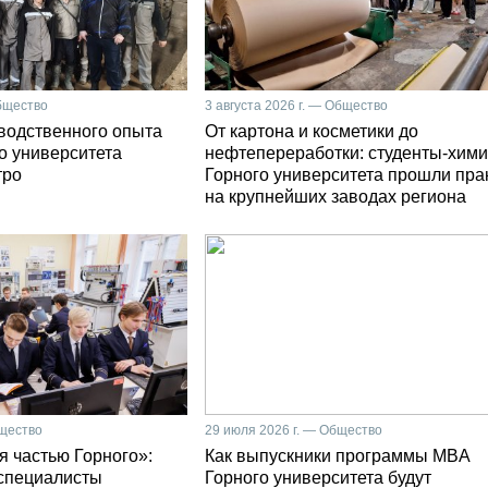
Общество
3 августа 2026 г. — Общество
зводственного опыта
От картона и косметики до
о университета
нефтепереработки: студенты-хими
тро
Горного университета прошли пра
на крупнейших заводах региона
бщество
29 июля 2026 г. — Общество
я частью Горного»:
Как выпускники программы MBA
специалисты
Горного университета будут