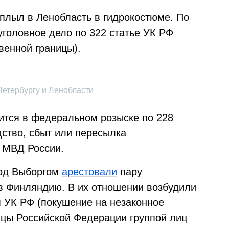
плыл в Ленобласть в гидрокостюме. По
головное дело по 322 статье УК РФ
венной границы).
етербургу и Ленобласти
ится в федеральном розыске по 228
дство, сбыт или пересылка
о МВД России.
од Выборгом
арестовали
пару
в Финляндию. В их отношении возбудили
м УК РФ (покушение на незаконное
ицы Российской Федерации группой лиц