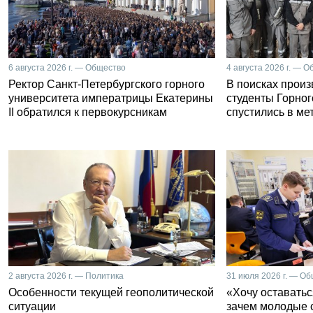
6 августа 2026 г. — Общество
4 августа 2026 г. — 
Ректор Санкт-Петербургского горного
В поисках прои
университета императрицы Екатерины
студенты Горног
II обратился к первокурсникам
спустились в ме
2 августа 2026 г. — Политика
31 июля 2026 г. — О
Особенности текущей геополитической
«Хочу оставатьс
ситуации
зачем молодые 