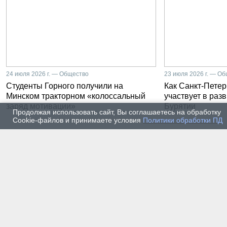
24 июля 2026 г. — Общество
23 июля 2026 г. — О
Студенты Горного получили на
Как Санкт-Петер
Минском тракторном «колоссальный
участвует в раз
заряд мотивации»
Бурятии
Продолжая использовать сайт, Вы соглашаетесь на обработку
Cookie-файлов и принимаете условия
Политики обработки ПД
20 июля 2026 г. — Общество
20 июля
Владимир Литвиненко - о
Как п
металлургах 21 века, как
практ
части сообщества горных
разра
инженеров
пром
автом
17 июля 2026 г. — Общество
16 июля
В Горном университете
Произ
Петербурга выпустили
Росси