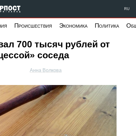
Форпост Северо-Запад
RU
ния
Происшествия
Экономика
Политика
Об
ал 700 тысяч рублей от
цессой» соседа
Анна Волкова