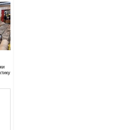
ки
ктику