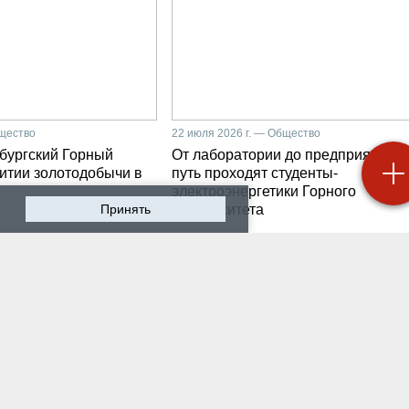
бщество
22 июля 2026 г. — Общество
бургский Горный
От лаборатории до предприятия: к
витии золотодобычи в
путь проходят студенты-
электроэнергетики Горного
Принять
университета
 2026 г. — Общество
19 июля 2026 г. — Общество
роходят студенческие
Как сохранить инженер
ики на предприятии-
мысль в эпоху тотально
ботчике систем
ИИ. Рабочая методика
ышленной
Санкт-Петербургского
атизации
Горного
 2026 г. — Экономика
16 июля 2026 г. — Общество
водству бензина в
Геополитический перел
и мешают не только
его культурно-