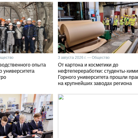
Общество
3 августа 2026 г. — Общество
зводственного опыта
От картона и косметики до
о университета
нефтепереработки: студенты-хими
тро
Горного университета прошли пра
на крупнейших заводах региона