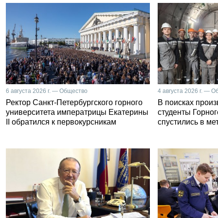
6 августа 2026 г. — Общество
4 августа 2026 г. — 
Ректор Санкт-Петербургского горного
В поисках прои
университета императрицы Екатерины
студенты Горног
II обратился к первокурсникам
спустились в ме