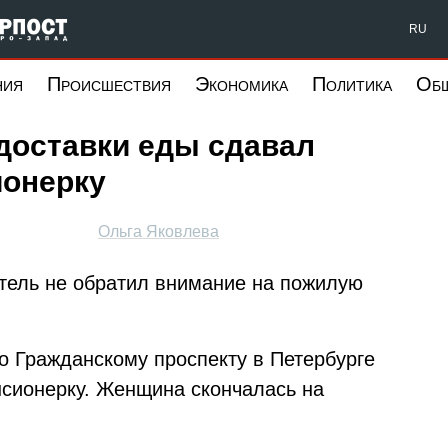
Форпост Северо-Запад
RU
ния
Происшествия
Экономика
Политика
Об
доставки еды сдавал
ионерку
Ольга Яковлева
тель не обратил внимание на пожилую
по Гражданскому проспекту в Петербурге
нсионерку. Женщина скончалась на