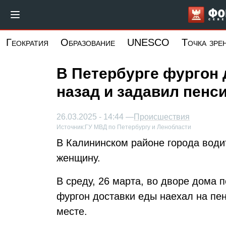
Перейти
к
основному
Геократия
Образование
UNESCO
Точка зре
содержанию
В Петербурге фургон 
назад и задавил пенс
26.03.2025 - 14:44 —
Происшествия
Источник:
ГУ МВД по Петербургу и Ленобласти
В Калининском районе города води
женщину.
В среду, 26 марта, во дворе дома 
фургон доставки еды наехал на пе
месте.