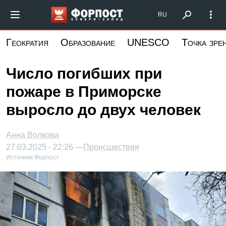
Перейти
Форпост Северо-Запад
RU
к
основному
Геократия
Образование
UNESCO
Точка зре
содержанию
Число погибших при
пожаре в Приморске
выросло до двух человек
Анна Волкова
27.03.2025 - 22:26 —
Происшествия
Источник:
Форпост