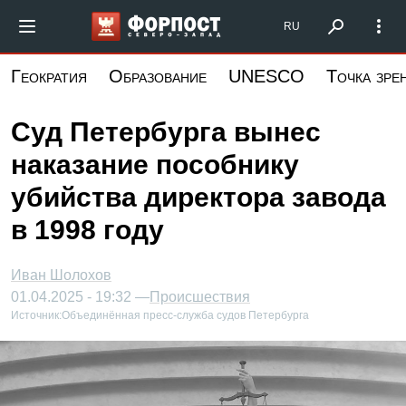
Перейти
Форпост Северо-Запад
RU
к
основному
Геократия
Образование
UNESCO
Точка зре
содержанию
Суд Петербурга вынес
наказание пособнику
убийства директора завода
в 1998 году
Иван Шолохов
01.04.2025 - 19:32 —
Происшествия
Источник:
Объединённая пресс-служба судов Петербурга