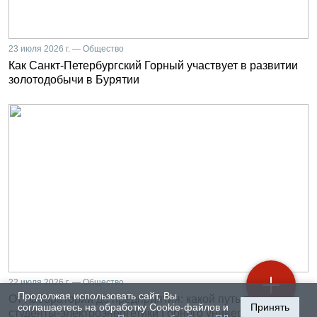
23 июля 2026 г. — Общество
Как Санкт-Петербургский Горный участвует в развитии
золотодобычи в Бурятии
22 июля 2026 г. — Общество
Продолжая использовать сайт, Вы
От лаборатории до предприятия: какой путь проходят
соглашаетесь на обработку Cookie-файлов и
Принять
студенты-электроэнергетики Горного университета