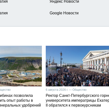
атия
Яндекс Новости
атия
Google Новости
Общество
6 августа 2026 г. — Общество
Хибинах позволила
Ректор Санкт-Петербургского горн
ить опыт работы в
университета императрицы Екате
инеральных удобрений
II обратился к первокурсникам