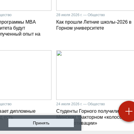
бщество
28 июля 2026 г. — Общество
 программы MBA
Как прошли Летние школы-2026 в
итета будут
Горном университете
олученный опыт на
бщество
24 июля 2026 г. — Общество
вает дипломные
Студенты Горного получили на
д есть
Минском тракторном «колоссальн
Принять
заряд мотивации»