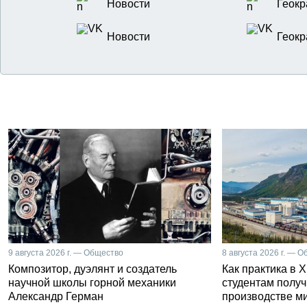
Новости
Геокр
Новости
Геокр
9 августа 2026 г. — Общество
8 августа 2026 г. — 
Композитор, дуэлянт и создатель
Как практика в 
научной школы горной механики
студентам получ
Александр Герман
производстве м