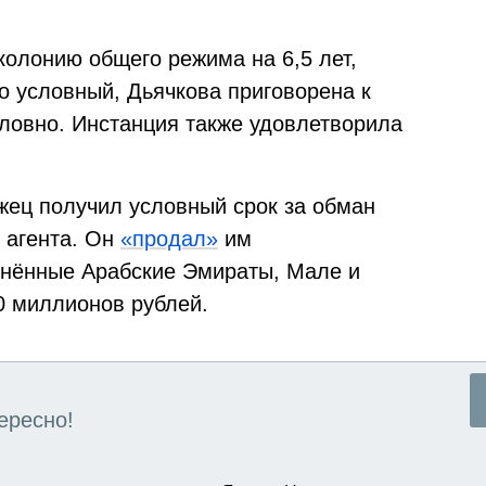
колонию общего режима на 6,5 лет,
но условный, Дьячкова приговорена к
ловно. Инстанция также удовлетворила
жец получил условный срок за обман
 агента. Он
«продал»
им
нённые Арабские Эмираты, Мале и
0 миллионов рублей.
ересно!