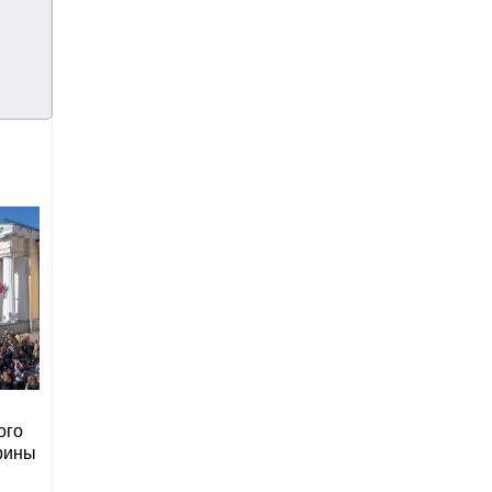
ого
рины