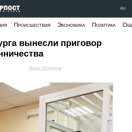
Форпост Северо-Запад
RU
ния
Происшествия
Экономика
Политика
Об
урга вынесли приговор
нничества
Иван Шолохов