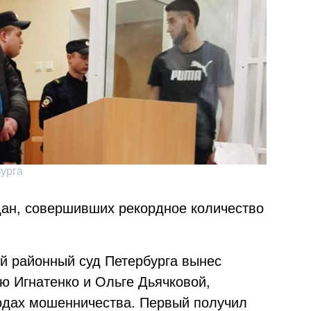
урга
дан, совершивших рекордное количество
ий районный суд Петербурга вынес
ю Игнатенко и Ольге Дьячковой,
одах мошенничества. Первый получил