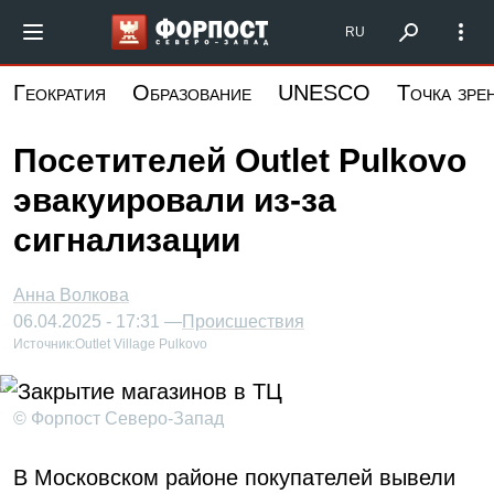
Перейти
Форпост Северо-Запад
RU
к
основному
Геократия
Образование
UNESCO
Точка зре
содержанию
Посетителей Outlet Pulkovo
эвакуировали из-за
сигнализации
Анна Волкова
06.04.2025 - 17:31 —
Происшествия
Источник:
Outlet Village Pulkovo
© Форпост Северо-Запад
В Московском районе покупателей вывели