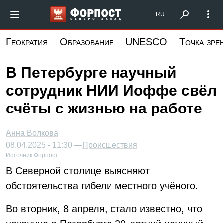
Перейти
Форпост Северо-Запад
RU
к
основному
Геократия
Образование
UNESCO
Точка зре
содержанию
В Петербурге научный
сотрудник НИИ Иоффе свёл
счёты с жизнью на работе
Анна Волкова
08.04.2025 - 11:30 —
Происшествия
Источник:
Форпост
В Северной столице выясняют
обстоятельства гибели местного учёного.
Во вторник, 8 апреля, стало известно, что