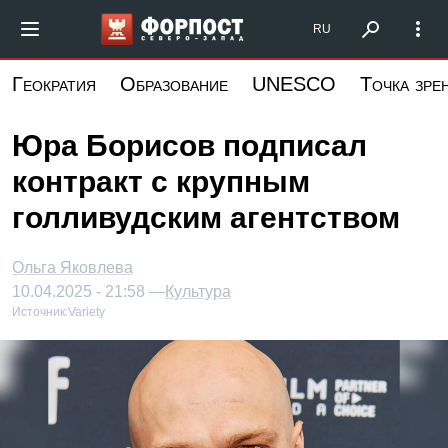
Перейти
Форпост Северо-Запад
RU
к
основному
Геократия
Образование
UNESCO
Точка зре
содержанию
Юра Борисов подписал
контракт с крупным
голливудским агентством
Ольга Яковлева
10.04.2025 - 21:58 —
Культура
Источник:
Variety