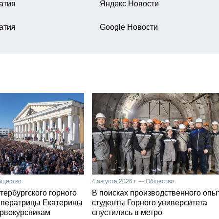
атия
Яндекс Новости
атия
Google Новости
Общество
4 августа 2026 г. — Общество
тербургского горного
В поисках производственного опы
мператрицы Екатерины
студенты Горного университета
первокурсникам
спустились в метро