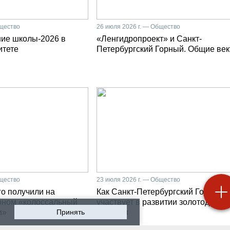
бщество
26 июля 2026 г. — Общество
ние школы-2026 в
«Ленгидропроект» и Санкт-
итете
Петербургский Горный. Общие ве
бщество
23 июля 2026 г. — Общество
о получили на
Как Санкт-Петербургский Горный
рном «колоссальный
участвует в развитии золотодобыч
и»
Принять
Бурятии