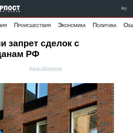
Форпост Северо-Запад
RU
ния
Происшествия
Экономика
Политика
Об
 запрет сделок с
данам РФ
Иван Шолохов