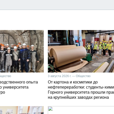
Общество
3 августа 2026 г. — Общество
зводственного опыта
От картона и косметики до
о университета
нефтепереработки: студенты-хими
тро
Горного университета прошли пра
на крупнейших заводах региона