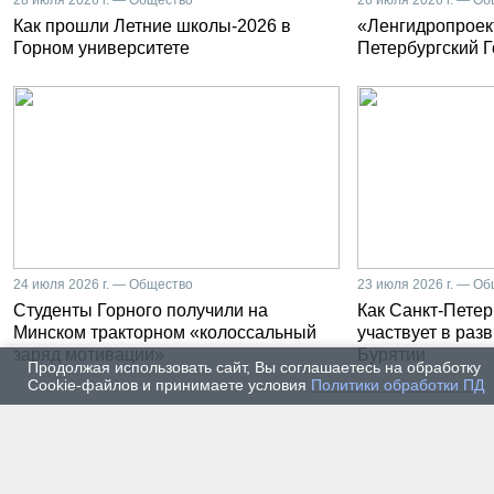
Как прошли Летние школы-2026 в
«Ленгидропроект
Горном университете
Петербургский 
24 июля 2026 г. — Общество
23 июля 2026 г. — О
Студенты Горного получили на
Как Санкт-Петер
Минском тракторном «колоссальный
участвует в раз
заряд мотивации»
Бурятии
Продолжая использовать сайт, Вы соглашаетесь на обработку
Cookie-файлов и принимаете условия
Политики обработки ПД
20 июля 2026 г. — Общество
20 июля
Владимир Литвиненко - о
Как п
металлургах 21 века, как
практ
части сообщества горных
разра