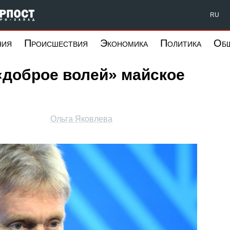
Форпост Северо-Запад
RU
ния
Происшествия
Экономика
Политика
Об
«доброе волей» майское
Ольга Яковлева