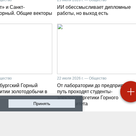
» и Санкт-
ИИ обессмысливает дипломные
Горный. Общие векторы
работы, но выход есть
бщество
22 июля 2026 г. — Общество
бургский Горный
От лаборатории до предприятия: к
витии золотодобычи в
путь проходят студенты-
электроэнергетики Горного
Принять
университета
 2026 г. — Общество
19 июля 2026 г. — Общество
роходят студенческие
Как сохранить инженер
ики на предприятии-
мысль в эпоху тотально
ботчике систем
ИИ. Рабочая методика