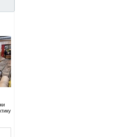
ки
ктику