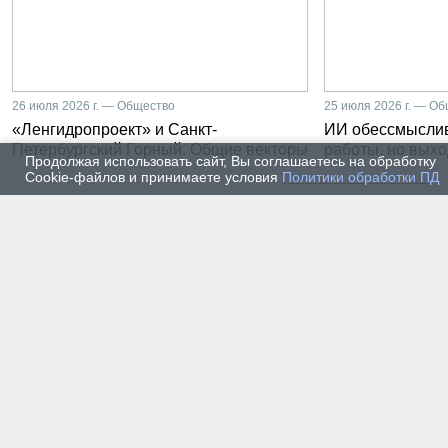
26 июля 2026 г. — Общество
25 июля 2026 г. — О
«Ленгидропроект» и Санкт-
ИИ обессмысли
Петербургский Горный. Общие векторы
работы, но выхо
Продолжая использовать сайт, Вы соглашаетесь на обработку
Cookie-файлов и принимаете условия
Политики обработки ПД
23 июля 2026 г. — Общество
22 июля
Как Санкт-Петербургский
От ла
Горный участвует в развитии
предп
золотодобычи в Бурятии
прохо
элект
униве
20 июля 2026 г. — Общество
19 июля
Как проходят студенческие
Как с
практики на предприятии-
мысль
разработчике систем
ИИ. Р
промышленной
Санкт
автоматизации
Горно