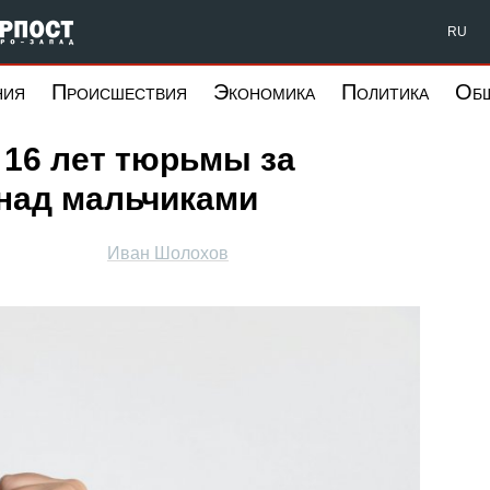
Форпост Северо-Запад
RU
ния
Происшествия
Экономика
Политика
Об
 16 лет тюрьмы за
 над мальчиками
Иван Шолохов