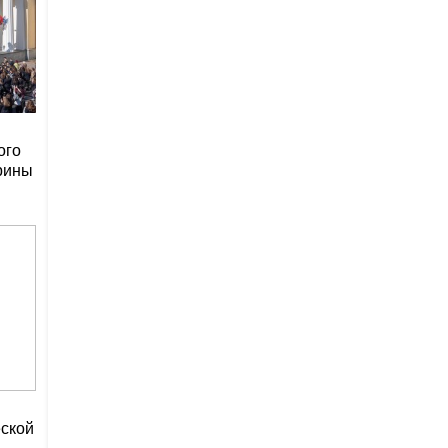
ого
рины
еской