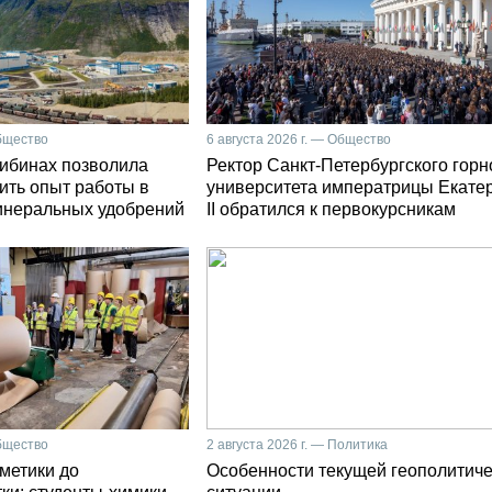
Общество
6 августа 2026 г. — Общество
Хибинах позволила
Ректор Санкт-Петербургского горн
ить опыт работы в
университета императрицы Екате
инеральных удобрений
II обратился к первокурсникам
Общество
2 августа 2026 г. — Политика
сметики до
Особенности текущей геополитич