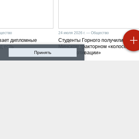
бщество
24 июля 2026 г. — Общество
вает дипломные
Студенты Горного получили на
д есть
Минском тракторном «колоссальн
Принять
заряд мотивации»
 2026 г. — Общество
20 июля 2026 г. — Общество
боратории до
Владимир Литвиненко -
риятия: какой путь
металлургах 21 века, ка
дят студенты-
части сообщества горн
роэнергетики Горного
инженеров
рситета
 2026 г. — Общество
17 июля 2026 г. — Общество
охранить инженерную
В Горном университете
 в эпоху тотального
Петербурга выпустили
абочая методика
первых инженеров ново
-Петербургского
поколения
го