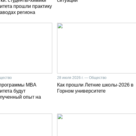
ки: студенты-химики
ситуации
итета прошли практику
заводах региона
бщество
28 июля 2026 г. — Общество
 программы MBA
Как прошли Летние школы-2026 в
итета будут
Горном университете
олученный опыт на