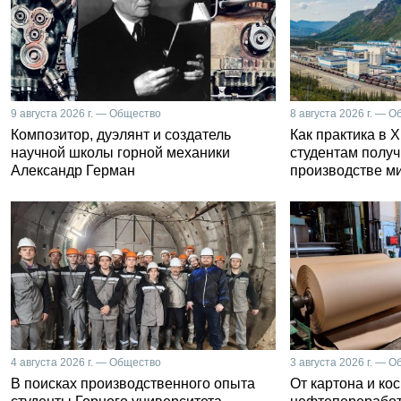
9 августа 2026 г. — Общество
8 августа 2026 г. — 
Композитор, дуэлянт и создатель
Как практика в 
научной школы горной механики
студентам получ
Александр Герман
производстве м
4 августа 2026 г. — Общество
3 августа 2026 г. — 
В поисках производственного опыта
От картона и ко